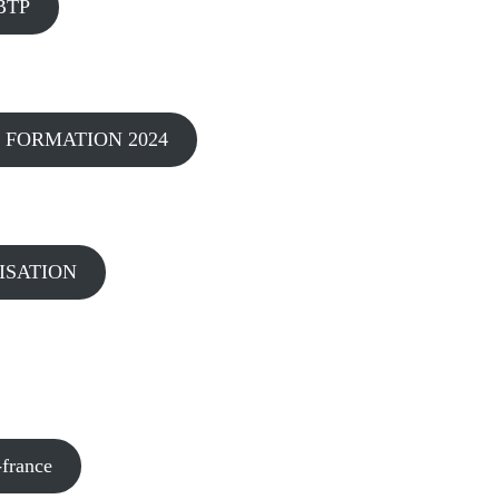
 BTP
 FORMATION 2024
ISATION
-france