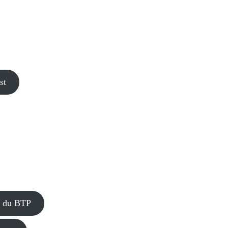
st
rs du BTP