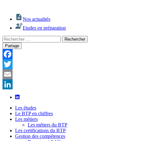
Nos actualités
Etudes en préparation
Rechercher
Rechercher
:
Partage
Facebook
Twitter
Email
LinkedIn
Les études
Le BTP en chiffres
Les métiers
Les métiers du BTP
Les certifications du BTP
Gestion des compétences