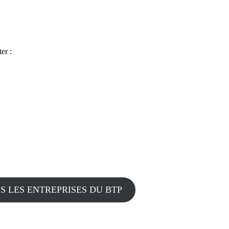
er :
S LES ENTREPRISES DU BTP