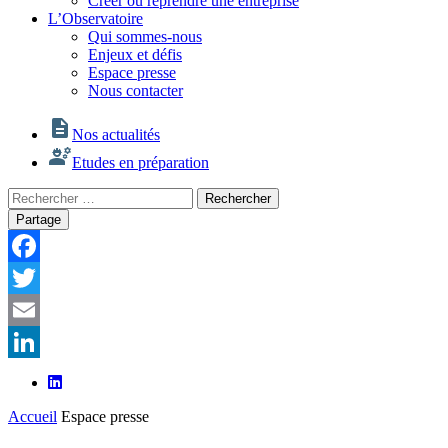
Créer ou reprendre une entreprise
L’Observatoire
Qui sommes-nous
Enjeux et défis
Espace presse
Nous contacter
Nos actualités
Etudes en préparation
Rechercher
Rechercher
:
Partage
Facebook
Twitter
Email
LinkedIn
Accueil
Espace presse