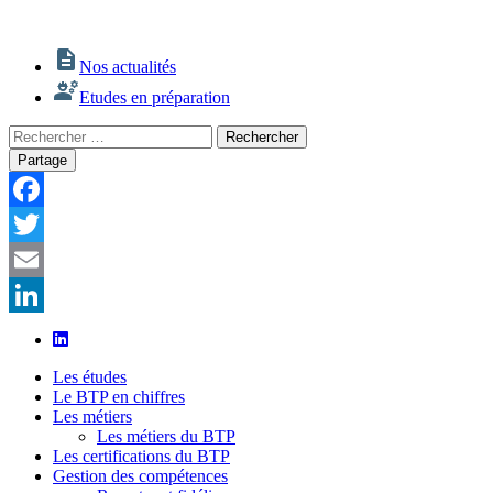
Nos actualités
Etudes en préparation
Rechercher
Rechercher
:
Partage
Facebook
Twitter
Email
LinkedIn
Les études
Le BTP en chiffres
Les métiers
Les métiers du BTP
Les certifications du BTP
Gestion des compétences