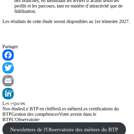
des branches, en identifiant les leviers d’action selon les
profils et les parcours, tant en matière d’attractivité que de
fidélisation.
Les résultats de cette étude seront disponibles au 1er trimestre 2027.
Partager
Facebook
Twitter
Email
Les espaces
LinkedIn
Nos études
Le BTP en chiffres
Les métiers
Les certifications du
BTP
Gestion des compétences
Votre avenir dans le
BTP
L'Observatoire
Newsletters de l'Observatoire des métiers du BTP