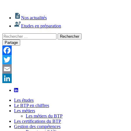
Nos actualités
Etudes en préparation
Rechercher
Rechercher
:
Partage
Facebook
Twitter
Email
LinkedIn
Les études
Le BTP en chiffres
Les métiers
Les métiers du BTP
Les certifications du BTP
Gestion des compétences