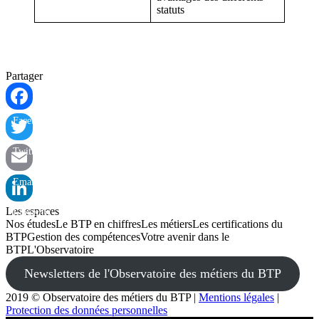
statuts
Partager
Facebook
Twitter
Email
Les espaces
LinkedIn
Nos études
Le BTP en chiffres
Les métiers
Les certifications du
BTP
Gestion des compétences
Votre avenir dans le
BTP
L'Observatoire
Newsletters de l'Observatoire des métiers du BTP
2019 © Observatoire des métiers du BTP
|
Mentions légales
|
Protection des données personnelles