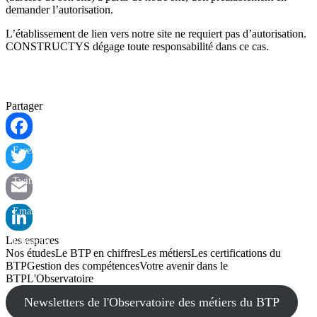
demander l’autorisation.
L’établissement de lien vers notre site ne requiert pas d’autorisation.
CONSTRUCTYS dégage toute responsabilité dans ce cas.
Partager
Facebook
Twitter
Email
Les espaces
LinkedIn
Nos études
Le BTP en chiffres
Les métiers
Les certifications du
BTP
Gestion des compétences
Votre avenir dans le
BTP
L'Observatoire
Newsletters de l'Observatoire des métiers du BTP