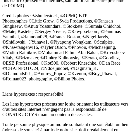
fins étant expressément interdites, sauf autorisation écrite préalable
de l’OPMQ.
Crédits photos : ©shutterstock, ©OPMQ BTP.
Photographes ©Little Grow, ©Syda Productions, ©Tanasan
Sungkaew, ©Anutr Yossundara, ©Stokkete, ©Sumala Chidchoi,
©Matej Kastelic, ©Sergey Nivens, ©Rawpixel.com, ©Panumas
Yanuthai, ©Jannoon028, ©Franck Boston, ©Nigel Jarvis,
©Shidlovski, ©Yunava1, ©Piyapong Wongkam, ©Sculpies,
©Khawfangenvi16, ©Tyler Olson, ©Phovoir, ©Michaeljung,
©Vadim Ratnikov, ©Mohammad Fahmi Abu Bakar, ©Krivosheev
Vitaly, ©Brizmaker, ©Dmitry Kalinovsky, ©Serato, ©Goodluz,
©ESB Professional, ©Kot500, ©Robert Kneschke, ©Dan Race,
©CHAINFOTO24, ©Ndoeljindoel, ©Dagmara_K,
©Diamondsfish, ©Andrey_Popov, ©Kzenon, ©Boy_Phawat,
©Roman023_photography, ©Billion Photos.
Liens hypertextes : responsabilité
Les liens hypertextes présents sur le site orientant les utilisateurs vers
d’autres sites Internet n’engagent pas la responsabilité de
CONSTRUCTYS quant au contenu de ces sites.
Toute personne physique ou morale souhaitant que soit établi un lien
(adresse de son site) à partir de notre site, doit préalablement en