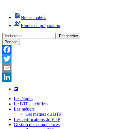
Nos actualités
Etudes en préparation
Rechercher
Rechercher
:
Partage
Facebook
Twitter
Email
LinkedIn
Les études
Le BTP en chiffres
Les métiers
Les métiers du BTP
Les certifications du BTP
Gestion des compétences