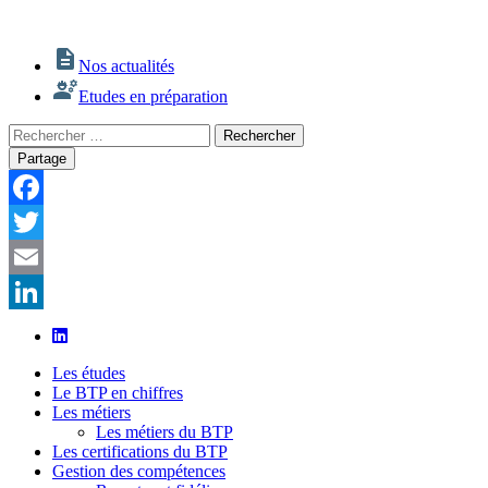
Nos actualités
Etudes en préparation
Rechercher
Rechercher
:
Partage
Facebook
Twitter
Email
LinkedIn
Les études
Le BTP en chiffres
Les métiers
Les métiers du BTP
Les certifications du BTP
Gestion des compétences