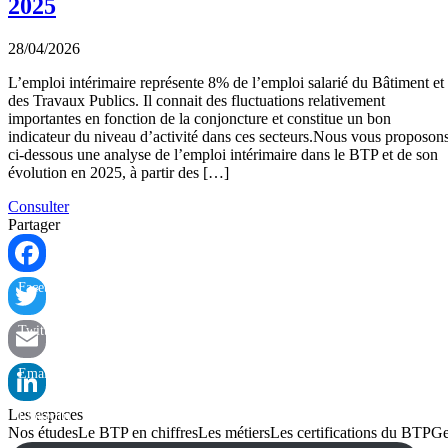
2025
28/04/2026
L’emploi intérimaire représente 8% de l’emploi salarié du Bâtiment et
des Travaux Publics. Il connait des fluctuations relativement
importantes en fonction de la conjoncture et constitue un bon
indicateur du niveau d’activité dans ces secteurs.Nous vous proposon
ci-dessous une analyse de l’emploi intérimaire dans le BTP et de son
évolution en 2025, à partir des […]
Consulter
Partager
Facebook
Twitter
Email
Les espaces
LinkedIn
Nos études
Le BTP en chiffres
Les métiers
Les certifications du BTP
Ge