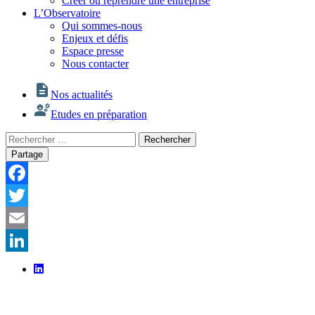
Créer ou reprendre une entreprise
L’Observatoire
Qui sommes-nous
Enjeux et défis
Espace presse
Nous contacter
Nos actualités
Etudes en préparation
Rechercher
Rechercher
:
Partage
Facebook
Twitter
Email
LinkedIn