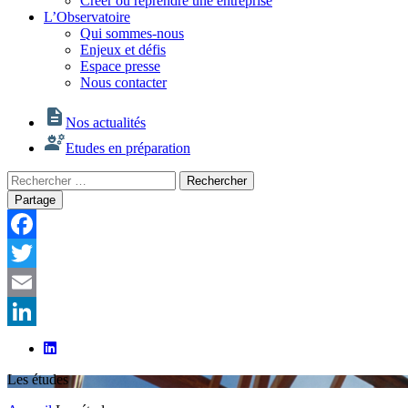
Créer ou reprendre une entreprise
L’Observatoire
Qui sommes-nous
Enjeux et défis
Espace presse
Nous contacter
Nos actualités
Etudes en préparation
Rechercher
Rechercher
:
Partage
Facebook
Twitter
Email
LinkedIn
Les études