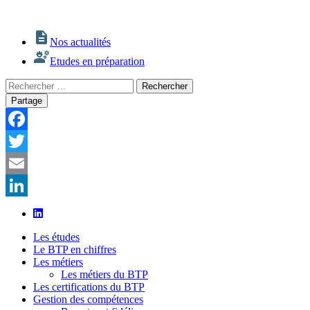
Nos actualités
Etudes en préparation
Rechercher
Rechercher
:
Partage
Facebook
Twitter
Email
LinkedIn
Les études
Le BTP en chiffres
Les métiers
Les métiers du BTP
Les certifications du BTP
Gestion des compétences