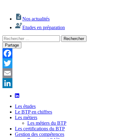
Nos actualités
Etudes en préparation
Rechercher
Rechercher
:
Partage
Facebook
Twitter
Email
LinkedIn
Les études
Le BTP en chiffres
Les métiers
Les métiers du BTP
Les certifications du BTP
Gestion des compétences