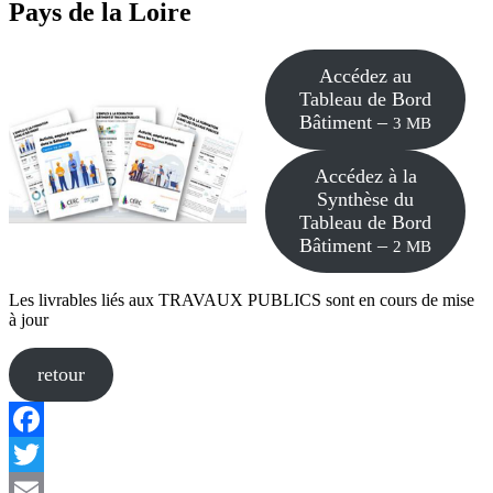
Pays de la Loire
Accédez au
Tableau de Bord
Bâtiment –
3 MB
Accédez à la
Synthèse du
Tableau de Bord
Bâtiment –
2 MB
Les livrables liés aux TRAVAUX PUBLICS sont en cours de mise
à jour
retour
Navigation
de
Facebook
l’article
Twitter