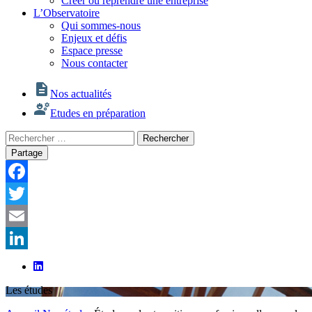
Créer ou reprendre une entreprise
L’Observatoire
Qui sommes-nous
Enjeux et défis
Espace presse
Nous contacter
Nos actualités
Etudes en préparation
Rechercher
Rechercher
:
Partage
Facebook
Twitter
Email
LinkedIn
Les études