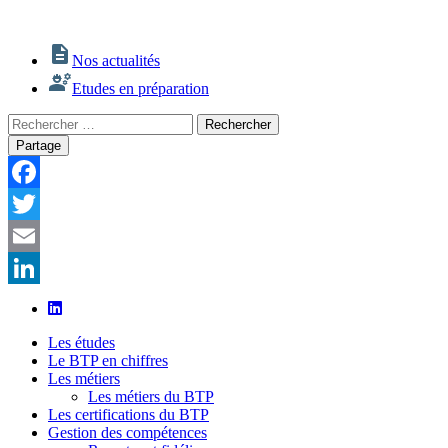
Nos actualités
Etudes en préparation
Rechercher
Rechercher
:
Partage
Facebook
Twitter
Email
LinkedIn
Les études
Le BTP en chiffres
Les métiers
Les métiers du BTP
Les certifications du BTP
Gestion des compétences