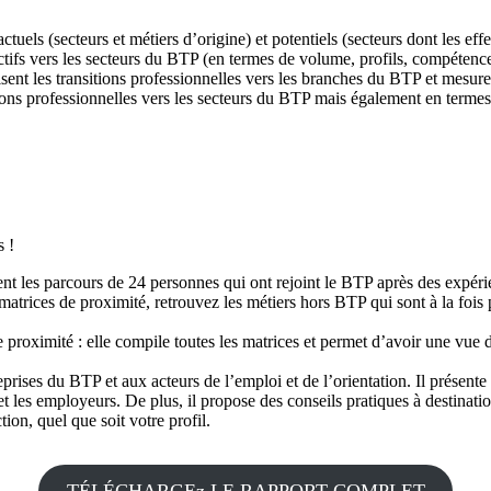
ctuels (secteurs et métiers d’origine) et potentiels (secteurs dont les eff
ctifs vers les secteurs du BTP (en termes de volume, profils, compétences
sent les transitions professionnelles vers les branches du BTP et mesurer
tions professionnelles vers les secteurs du BTP mais également en termes d’
s !
 les parcours de 24 personnes qui ont rejoint le BTP après des expérie
trices de proximité, retrouvez les métiers hors BTP qui sont à la fois 
 proximité : elle compile toutes les matrices et permet d’avoir une vue 
eprises du BTP et aux acteurs de l’emploi et de l’orientation. Il présente
 et les employeurs. De plus, il propose des conseils pratiques à destinatio
ion, quel que soit votre profil.
TÉLÉCHARGEz LE RAPPORT COMPLET