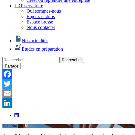
Créer ou reprendre une entreprise
L’Observatoire
Qui sommes-nous
Enjeux et défis
Espace presse
Nous contacter
Nos actualités
Etudes en préparation
Rechercher
Rechercher
:
Partage
Facebook
Twitter
Email
LinkedIn
Les études