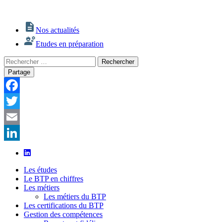
Nos actualités
Etudes en préparation
Rechercher
Rechercher
:
Partage
Facebook
Twitter
Email
LinkedIn
Les études
Le BTP en chiffres
Les métiers
Les métiers du BTP
Les certifications du BTP
Gestion des compétences