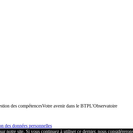
stion des compétences
Votre avenir dans le BTP
L'Observatoire
on des données personnelles
ur notre site. Si vous continuez à utiliser ce dernier, nous considérerons