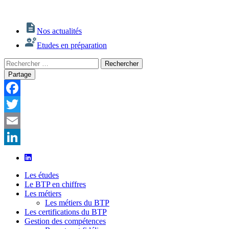
Nos actualités
Etudes en préparation
Rechercher
Rechercher
:
Partage
Facebook
Twitter
Email
LinkedIn
Les études
Le BTP en chiffres
Les métiers
Les métiers du BTP
Les certifications du BTP
Gestion des compétences