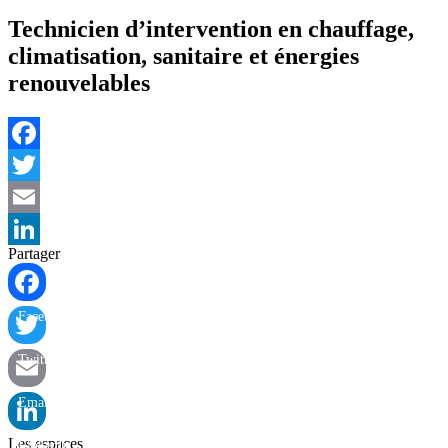
Technicien d’intervention en chauffage,
climatisation, sanitaire et énergies
renouvelables
Facebook
Twitter
Email
Partager
LinkedIn
Facebook
Twitter
Email
Les espaces
LinkedIn