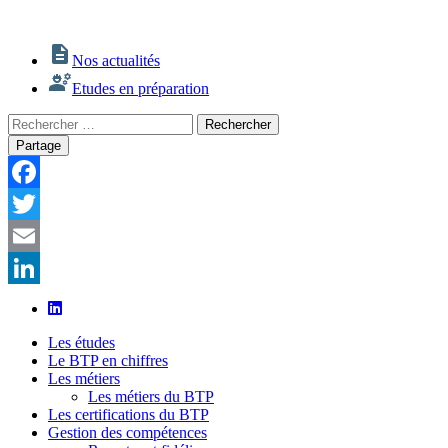
Nos actualités
Etudes en préparation
Rechercher
Rechercher
:
Partage
Facebook
Twitter
Email
LinkedIn
Les études
Le BTP en chiffres
Les métiers
Les métiers du BTP
Les certifications du BTP
Gestion des compétences