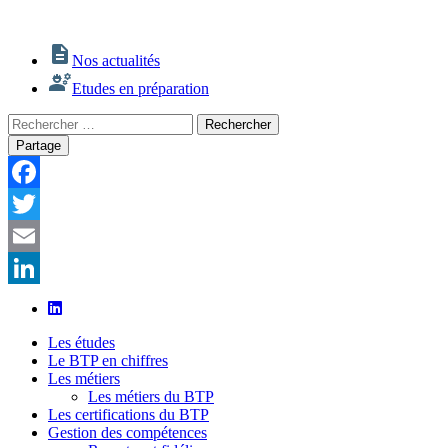
Nos actualités
Etudes en préparation
Rechercher
Rechercher
:
Partage
Facebook
Twitter
Email
LinkedIn
Les études
Le BTP en chiffres
Les métiers
Les métiers du BTP
Les certifications du BTP
Gestion des compétences