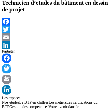
Technicien d’études du bâtiment en dessin
de projet
Facebook
Twitter
Email
Partager
LinkedIn
Facebook
Twitter
Email
Les espaces
LinkedIn
Nos études
Le BTP en chiffres
Les métiers
Les certifications du
BTP
Gestion des compétences
Votre avenir dans le