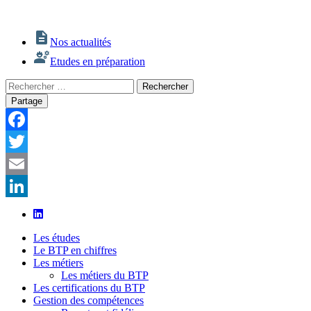
Nos actualités
Etudes en préparation
Rechercher
Rechercher
:
Partage
Facebook
Twitter
Email
LinkedIn
Les études
Le BTP en chiffres
Les métiers
Les métiers du BTP
Les certifications du BTP
Gestion des compétences