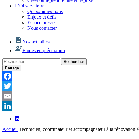
Créer ou reprendre une entreprise
L’Observatoire
Qui sommes-nous
Enjeux et défis
Espace presse
Nous contacter
Nos actualités
Etudes en préparation
Rechercher
Rechercher
:
Partage
Facebook
Twitter
Email
LinkedIn
Accueil
Technicien, coordinateur et accompagnateur à la rénovation 