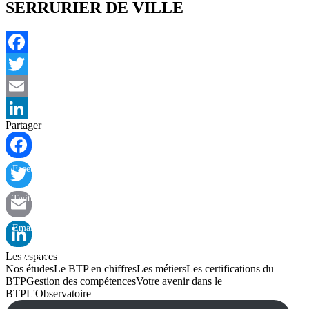
SERRURIER DE VILLE
Facebook
Twitter
Email
Partager
LinkedIn
Facebook
Twitter
Email
Les espaces
LinkedIn
Nos études
Le BTP en chiffres
Les métiers
Les certifications du
BTP
Gestion des compétences
Votre avenir dans le
BTP
L'Observatoire