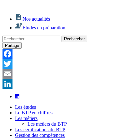
Nos actualités
Etudes en préparation
Rechercher
Rechercher
:
Partage
Facebook
Twitter
Email
LinkedIn
Les études
Le BTP en chiffres
Les métiers
Les métiers du BTP
Les certifications du BTP
Gestion des compétences