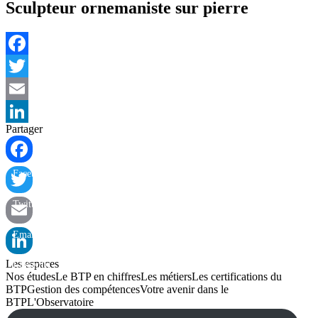
Sculpteur ornemaniste sur pierre
Facebook
Twitter
Email
Partager
LinkedIn
Facebook
Twitter
Email
Les espaces
LinkedIn
Nos études
Le BTP en chiffres
Les métiers
Les certifications du
BTP
Gestion des compétences
Votre avenir dans le
BTP
L'Observatoire