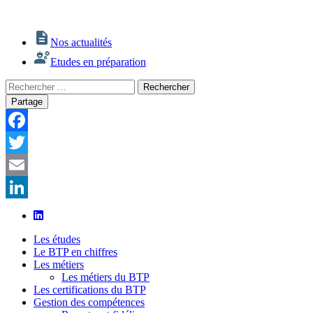
Nos actualités
Etudes en préparation
Rechercher
Rechercher
:
Partage
Facebook
Twitter
Email
LinkedIn
Les études
Le BTP en chiffres
Les métiers
Les métiers du BTP
Les certifications du BTP
Gestion des compétences