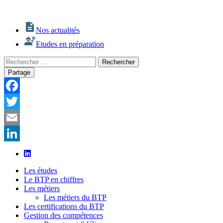
Nos actualités
Etudes en préparation
Rechercher
Rechercher
:
Partage
Facebook
Twitter
Email
LinkedIn
Les études
Le BTP en chiffres
Les métiers
Les métiers du BTP
Les certifications du BTP
Gestion des compétences