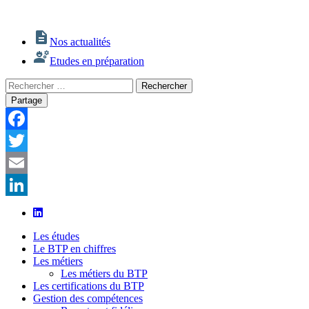
Nos actualités
Etudes en préparation
Rechercher
Rechercher
:
Partage
Facebook
Twitter
Email
LinkedIn
Les études
Le BTP en chiffres
Les métiers
Les métiers du BTP
Les certifications du BTP
Gestion des compétences