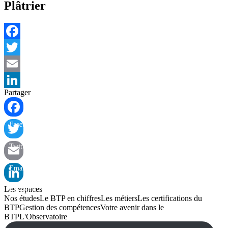
Plâtrier
Facebook
Twitter
Email
Partager
LinkedIn
Facebook
Twitter
Email
Les espaces
LinkedIn
Nos études
Le BTP en chiffres
Les métiers
Les certifications du
BTP
Gestion des compétences
Votre avenir dans le
BTP
L'Observatoire