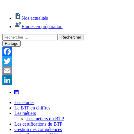
Nos actualités
Etudes en préparation
Rechercher
Rechercher
:
Partage
Facebook
Twitter
Email
LinkedIn
Les études
Le BTP en chiffres
Les métiers
Les métiers du BTP
Les certifications du BTP
Gestion des compétences