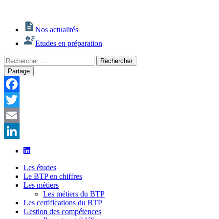
Nos actualités
Etudes en préparation
Rechercher
Rechercher
:
Partage
Facebook
Twitter
Email
LinkedIn
Les études
Le BTP en chiffres
Les métiers
Les métiers du BTP
Les certifications du BTP
Gestion des compétences