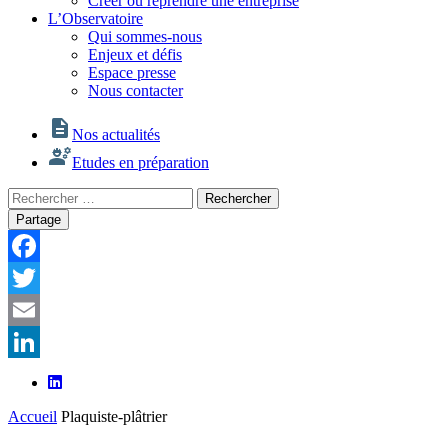
Créer ou reprendre une entreprise
L’Observatoire
Qui sommes-nous
Enjeux et défis
Espace presse
Nous contacter
Nos actualités
Etudes en préparation
Rechercher
Rechercher
:
Partage
Facebook
Twitter
Email
LinkedIn
Accueil
Plaquiste-plâtrier