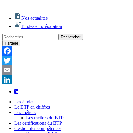
Nos actualités
Etudes en préparation
Rechercher
Rechercher
:
Partage
Facebook
Twitter
Email
LinkedIn
Les études
Le BTP en chiffres
Les métiers
Les métiers du BTP
Les certifications du BTP
Gestion des compétences