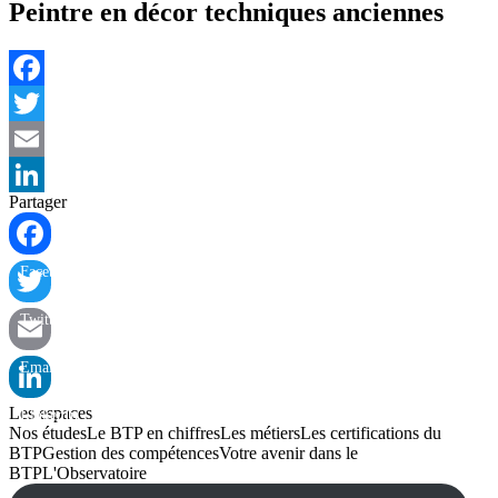
Peintre en décor techniques anciennes
Facebook
Twitter
Email
Partager
LinkedIn
Facebook
Twitter
Email
Les espaces
LinkedIn
Nos études
Le BTP en chiffres
Les métiers
Les certifications du
BTP
Gestion des compétences
Votre avenir dans le
BTP
L'Observatoire