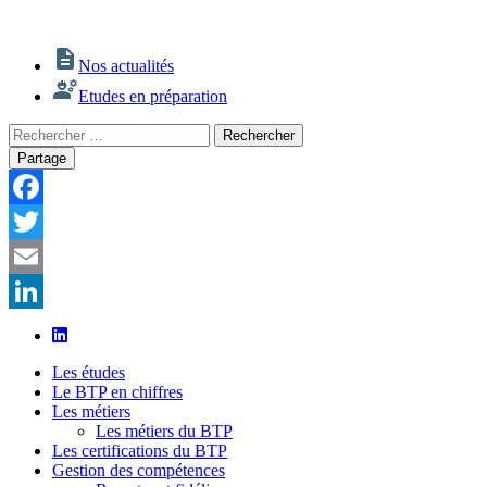
Nos actualités
Etudes en préparation
Rechercher
Rechercher
:
Partage
Facebook
Twitter
Email
LinkedIn
Les études
Le BTP en chiffres
Les métiers
Les métiers du BTP
Les certifications du BTP
Gestion des compétences