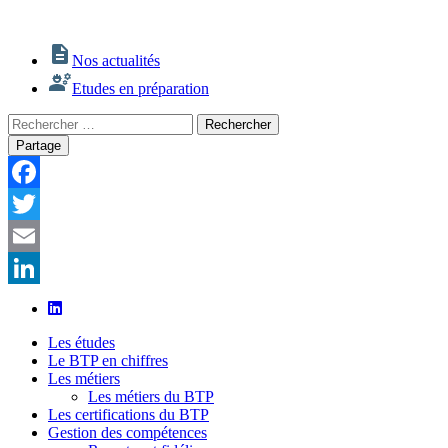
Nos actualités
Etudes en préparation
Rechercher
Rechercher
:
Partage
Facebook
Twitter
Email
LinkedIn
Les études
Le BTP en chiffres
Les métiers
Les métiers du BTP
Les certifications du BTP
Gestion des compétences