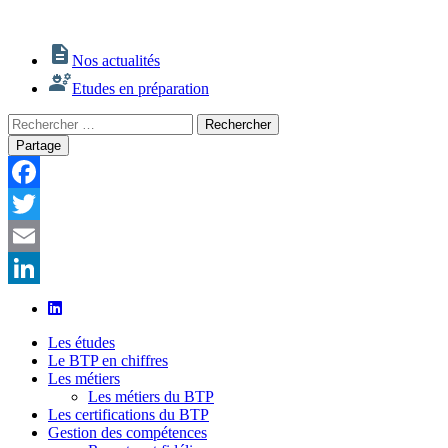
Nos actualités
Etudes en préparation
Rechercher
Rechercher
:
Partage
Facebook
Twitter
Email
LinkedIn
Les études
Le BTP en chiffres
Les métiers
Les métiers du BTP
Les certifications du BTP
Gestion des compétences