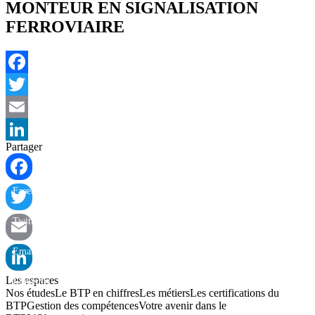
MONTEUR EN SIGNALISATION
FERROVIAIRE
Facebook
Twitter
Email
Partager
LinkedIn
Facebook
Twitter
Email
Les espaces
LinkedIn
Nos études
Le BTP en chiffres
Les métiers
Les certifications du
BTP
Gestion des compétences
Votre avenir dans le