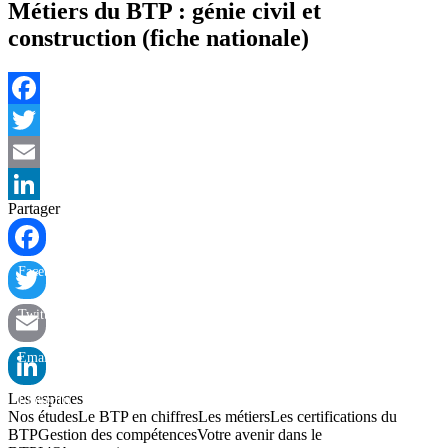
Métiers du BTP : génie civil et
construction (fiche nationale)
Facebook
Twitter
Email
Partager
LinkedIn
Facebook
Twitter
Email
Les espaces
LinkedIn
Nos études
Le BTP en chiffres
Les métiers
Les certifications du
BTP
Gestion des compétences
Votre avenir dans le