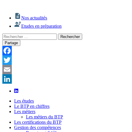
Nos actualités
Etudes en préparation
Rechercher
Rechercher
:
Partage
Facebook
Twitter
Email
LinkedIn
Les études
Le BTP en chiffres
Les métiers
Les métiers du BTP
Les certifications du BTP
Gestion des compétences