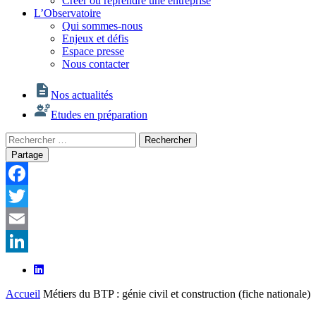
Créer ou reprendre une entreprise
L’Observatoire
Qui sommes-nous
Enjeux et défis
Espace presse
Nous contacter
Nos actualités
Etudes en préparation
Rechercher
Rechercher
:
Partage
Facebook
Twitter
Email
LinkedIn
Accueil
Métiers du BTP : génie civil et construction (fiche nationale)