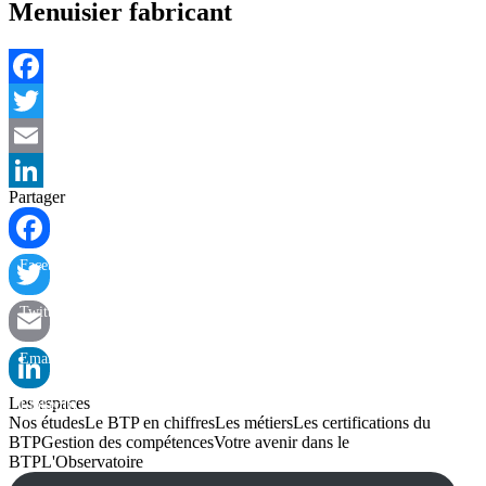
Menuisier fabricant
Facebook
Twitter
Email
Partager
LinkedIn
Facebook
Twitter
Email
Les espaces
LinkedIn
Nos études
Le BTP en chiffres
Les métiers
Les certifications du
BTP
Gestion des compétences
Votre avenir dans le
BTP
L'Observatoire