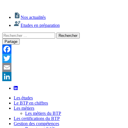
Nos actualités
Etudes en préparation
Rechercher
Rechercher
:
Partage
Facebook
Twitter
Email
LinkedIn
Les études
Le BTP en chiffres
Les métiers
Les métiers du BTP
Les certifications du BTP
Gestion des compétences