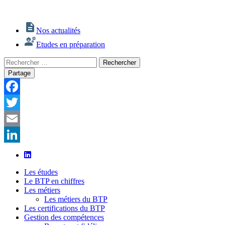
Nos actualités
Etudes en préparation
Rechercher
Rechercher
:
Partage
Facebook
Twitter
Email
LinkedIn
Les études
Le BTP en chiffres
Les métiers
Les métiers du BTP
Les certifications du BTP
Gestion des compétences