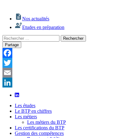
Nos actualités
Etudes en préparation
Rechercher
Rechercher
:
Partage
Facebook
Twitter
Email
LinkedIn
Les études
Le BTP en chiffres
Les métiers
Les métiers du BTP
Les certifications du BTP
Gestion des compétences