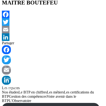
MAITRE BOUTEFEU
Facebook
Twitter
Email
Partager
LinkedIn
Facebook
Twitter
Email
Les espaces
LinkedIn
Nos études
Le BTP en chiffres
Les métiers
Les certifications du
BTP
Gestion des compétences
Votre avenir dans le
BTP
L'Observatoire