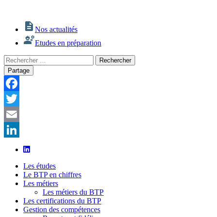
Nos actualités
Etudes en préparation
Rechercher
Rechercher
:
Partage
Facebook
Twitter
Email
LinkedIn
Les études
Le BTP en chiffres
Les métiers
Les métiers du BTP
Les certifications du BTP
Gestion des compétences