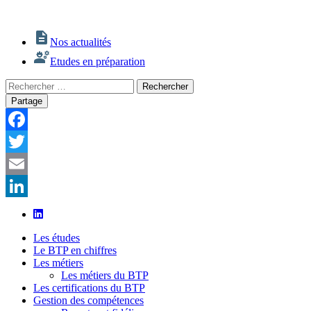
Nos actualités
Etudes en préparation
Rechercher
Rechercher
:
Partage
Facebook
Twitter
Email
LinkedIn
Les études
Le BTP en chiffres
Les métiers
Les métiers du BTP
Les certifications du BTP
Gestion des compétences