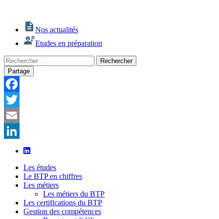
Nos actualités
Etudes en préparation
Rechercher
Rechercher
:
Partage
Facebook
Twitter
Email
LinkedIn
Les études
Le BTP en chiffres
Les métiers
Les métiers du BTP
Les certifications du BTP
Gestion des compétences