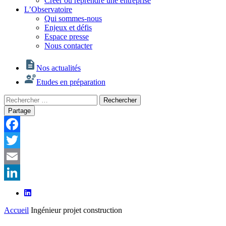
Créer ou reprendre une entreprise
L’Observatoire
Qui sommes-nous
Enjeux et défis
Espace presse
Nous contacter
Nos actualités
Etudes en préparation
Rechercher
Rechercher
:
Partage
Facebook
Twitter
Email
LinkedIn
Accueil
Ingénieur projet construction