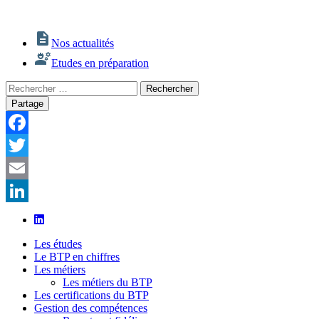
Nos actualités
Etudes en préparation
Rechercher
Rechercher
:
Partage
Facebook
Twitter
Email
LinkedIn
Les études
Le BTP en chiffres
Les métiers
Les métiers du BTP
Les certifications du BTP
Gestion des compétences