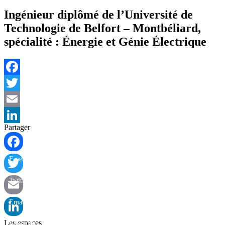
Ingénieur diplômé de l’Université de
Technologie de Belfort – Montbéliard,
spécialité : Énergie et Génie Électrique
Facebook
Twitter
Email
Partager
LinkedIn
Facebook
Twitter
Email
Les espaces
LinkedIn