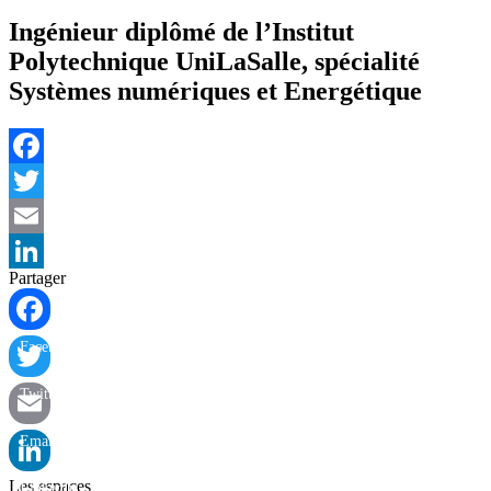
Ingénieur diplômé de l’Institut
Polytechnique UniLaSalle, spécialité
Systèmes numériques et Energétique
Facebook
Twitter
Email
Partager
LinkedIn
Facebook
Twitter
Email
Les espaces
LinkedIn