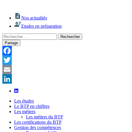
Nos actualités
Etudes en préparation
Rechercher
Rechercher
:
Partage
Facebook
Twitter
Email
LinkedIn
Les études
Le BTP en chiffres
Les métiers
Les métiers du BTP
Les certifications du BTP
Gestion des compétences