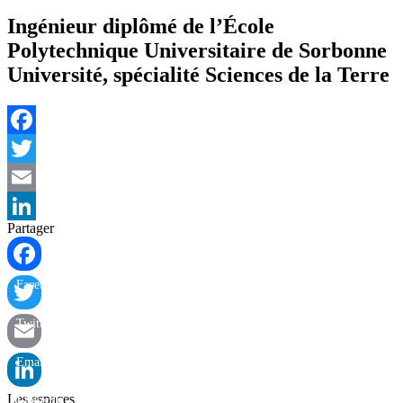
Ingénieur diplômé de l’École
Polytechnique Universitaire de Sorbonne
Université, spécialité Sciences de la Terre
Facebook
Twitter
Email
Partager
LinkedIn
Facebook
Twitter
Email
Les espaces
LinkedIn