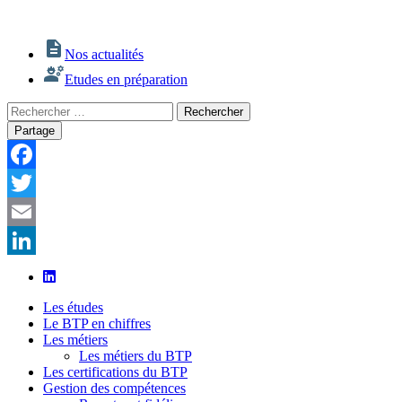
Nos actualités
Etudes en préparation
Rechercher
Rechercher
:
Partage
Facebook
Twitter
Email
LinkedIn
Les études
Le BTP en chiffres
Les métiers
Les métiers du BTP
Les certifications du BTP
Gestion des compétences