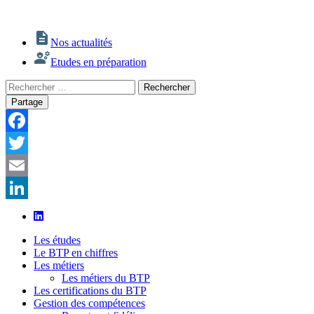
Nos actualités
Etudes en préparation
Rechercher
Rechercher
:
Partage
Facebook
Twitter
Email
LinkedIn
Les études
Le BTP en chiffres
Les métiers
Les métiers du BTP
Les certifications du BTP
Gestion des compétences