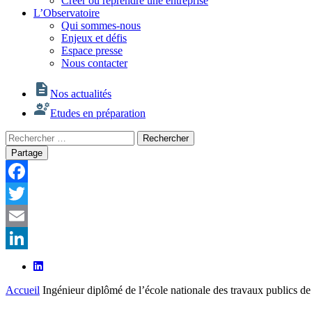
Créer ou reprendre une entreprise
L’Observatoire
Qui sommes-nous
Enjeux et défis
Espace presse
Nous contacter
Nos actualités
Etudes en préparation
Rechercher
Rechercher
:
Partage
Facebook
Twitter
Email
LinkedIn
Accueil
Ingénieur diplômé de l’école nationale des travaux publics de 