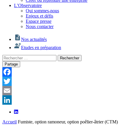
Créer ou reprendre une entreprise
L’Observatoire
Qui sommes-nous
Enjeux et défis
Espace presse
Nous contacter
Nos actualités
Etudes en préparation
Rechercher
Rechercher
:
Partage
Facebook
Twitter
Email
LinkedIn
Accueil
Fumiste, option ramoneur, option poêlier-âtrier (CTM)