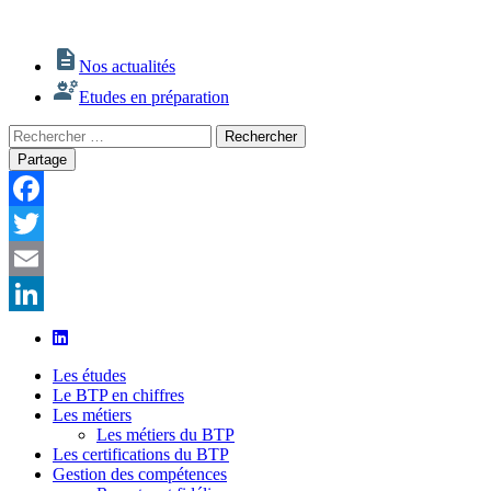
Nos actualités
Etudes en préparation
Rechercher
Rechercher
:
Partage
Facebook
Twitter
Email
LinkedIn
Les études
Le BTP en chiffres
Les métiers
Les métiers du BTP
Les certifications du BTP
Gestion des compétences