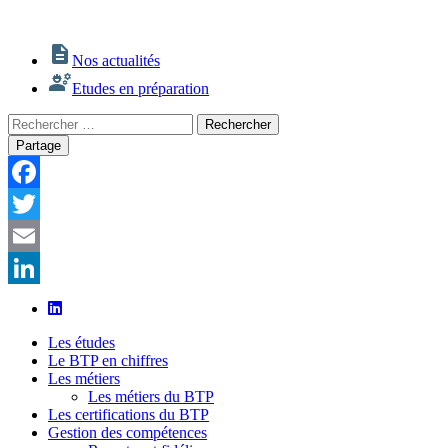
Nos actualités
Etudes en préparation
Rechercher
Rechercher
:
Partage
Facebook
Twitter
Email
LinkedIn
Les études
Le BTP en chiffres
Les métiers
Les métiers du BTP
Les certifications du BTP
Gestion des compétences