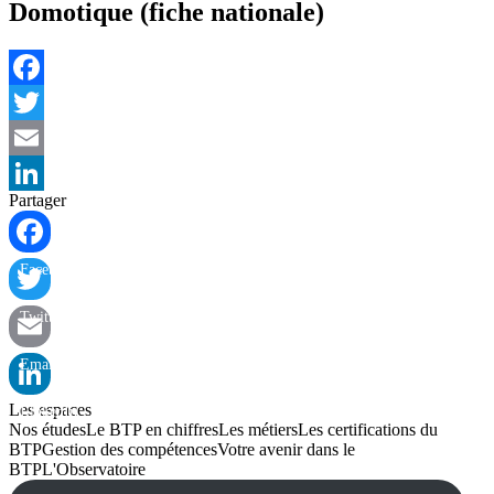
Domotique (fiche nationale)
Facebook
Twitter
Email
Partager
LinkedIn
Facebook
Twitter
Email
Les espaces
LinkedIn
Nos études
Le BTP en chiffres
Les métiers
Les certifications du
BTP
Gestion des compétences
Votre avenir dans le
BTP
L'Observatoire