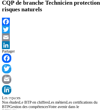
CQP de branche Technicien protection
risques naturels
Facebook
Twitter
Email
Partager
LinkedIn
Facebook
Twitter
Email
Les espaces
LinkedIn
Nos études
Le BTP en chiffres
Les métiers
Les certifications du
BTP
Gestion des compétences
Votre avenir dans le