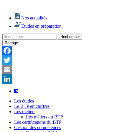
Nos actualités
Etudes en préparation
Rechercher
Rechercher
:
Partage
Facebook
Twitter
Email
LinkedIn
Les études
Le BTP en chiffres
Les métiers
Les métiers du BTP
Les certifications du BTP
Gestion des compétences