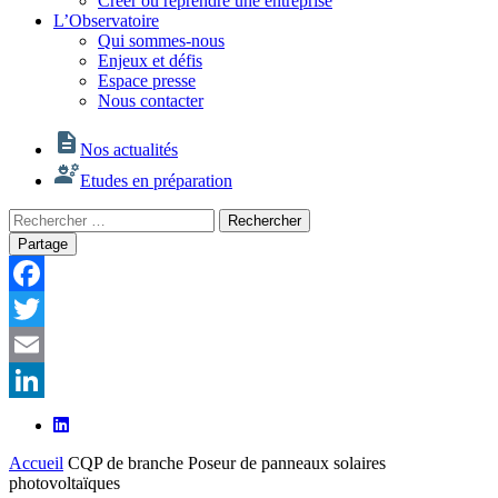
Créer ou reprendre une entreprise
L’Observatoire
Qui sommes-nous
Enjeux et défis
Espace presse
Nous contacter
Nos actualités
Etudes en préparation
Rechercher
Rechercher
:
Partage
Facebook
Twitter
Email
LinkedIn
Accueil
CQP de branche Poseur de panneaux solaires
photovoltaïques