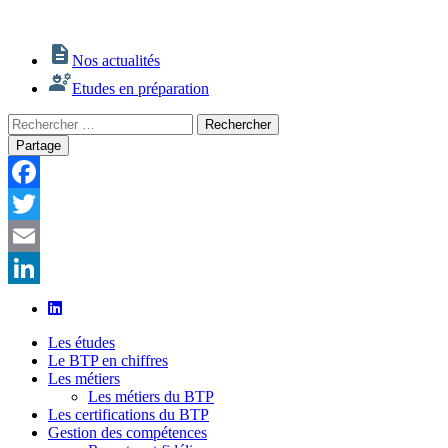
Nos actualités
Etudes en préparation
Rechercher
Rechercher
:
Partage
Facebook
Twitter
Email
LinkedIn
Les études
Le BTP en chiffres
Les métiers
Les métiers du BTP
Les certifications du BTP
Gestion des compétences