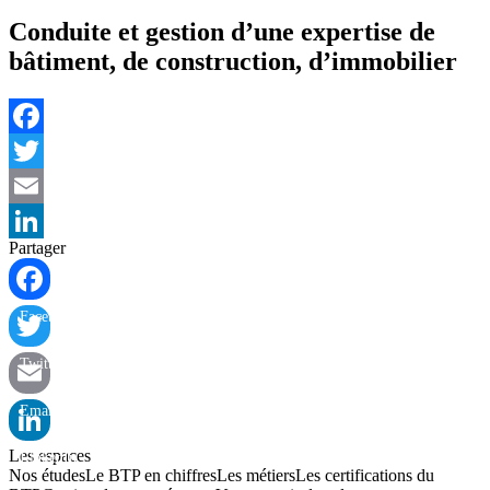
Conduite et gestion d’une expertise de
bâtiment, de construction, d’immobilier
Facebook
Twitter
Email
Partager
LinkedIn
Facebook
Twitter
Email
Les espaces
LinkedIn
Nos études
Le BTP en chiffres
Les métiers
Les certifications du