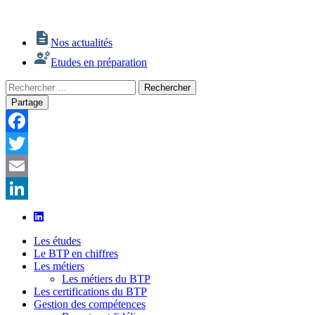
Nos actualités
Etudes en préparation
Rechercher
Rechercher
:
Partage
Facebook
Twitter
Email
LinkedIn
Les études
Le BTP en chiffres
Les métiers
Les métiers du BTP
Les certifications du BTP
Gestion des compétences