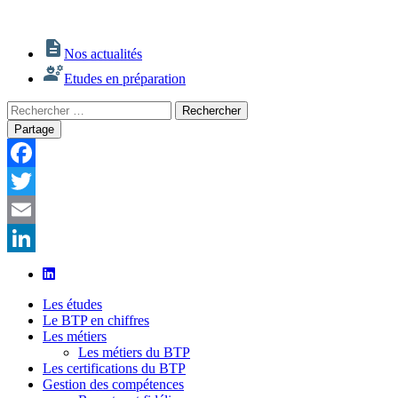
Nos actualités
Etudes en préparation
Rechercher
Rechercher
:
Partage
Facebook
Twitter
Email
LinkedIn
Les études
Le BTP en chiffres
Les métiers
Les métiers du BTP
Les certifications du BTP
Gestion des compétences