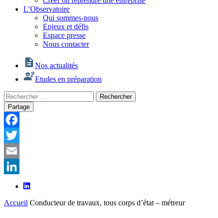
Créer ou reprendre une entreprise
L’Observatoire
Qui sommes-nous
Enjeux et défis
Espace presse
Nous contacter
Nos actualités
Etudes en préparation
Rechercher
Rechercher
:
Partage
Facebook
Twitter
Email
LinkedIn
Accueil
Conducteur de travaux, tous corps d’état – métreur