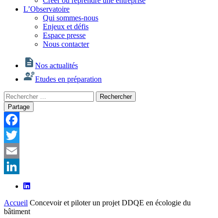
Créer ou reprendre une entreprise
L’Observatoire
Qui sommes-nous
Enjeux et défis
Espace presse
Nous contacter
Nos actualités
Etudes en préparation
Rechercher
Rechercher
:
Partage
Facebook
Twitter
Email
LinkedIn
Accueil
Concevoir et piloter un projet DDQE en écologie du
bâtiment