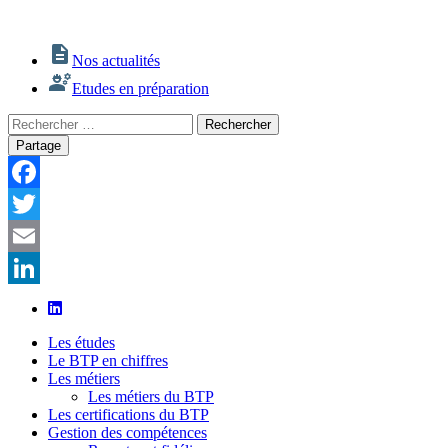
Nos actualités
Etudes en préparation
Rechercher
Rechercher
:
Partage
Facebook
Twitter
Email
LinkedIn
Les études
Le BTP en chiffres
Les métiers
Les métiers du BTP
Les certifications du BTP
Gestion des compétences