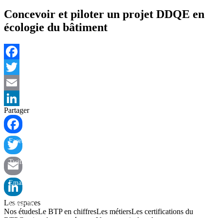
Concevoir et piloter un projet DDQE en
écologie du bâtiment
Facebook
Twitter
Email
Partager
LinkedIn
Facebook
Twitter
Email
Les espaces
LinkedIn
Nos études
Le BTP en chiffres
Les métiers
Les certifications du