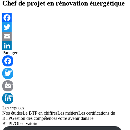
Chef de projet en rénovation énergétique
Facebook
Twitter
Email
Partager
LinkedIn
Facebook
Twitter
Email
Les espaces
LinkedIn
Nos études
Le BTP en chiffres
Les métiers
Les certifications du
BTP
Gestion des compétences
Votre avenir dans le
BTP
L'Observatoire