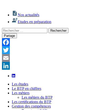
Nos actualités
Etudes en préparation
Rechercher
Rechercher
:
Partage
Facebook
Twitter
Email
LinkedIn
Les études
Le BTP en chiffres
Les métiers
Les métiers du BTP
Les certifications du BTP
Gestion des compétences