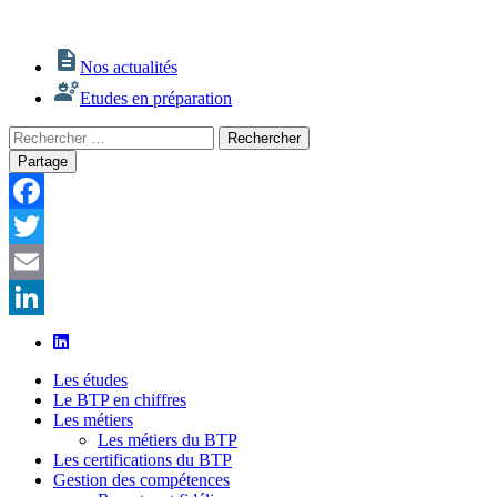
Nos actualités
Etudes en préparation
Rechercher
Rechercher
:
Partage
Facebook
Twitter
Email
LinkedIn
Les études
Le BTP en chiffres
Les métiers
Les métiers du BTP
Les certifications du BTP
Gestion des compétences