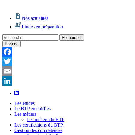
Nos actualités
Etudes en préparation
Rechercher
Rechercher
:
Partage
Facebook
Twitter
Email
LinkedIn
Les études
Le BTP en chiffres
Les métiers
Les métiers du BTP
Les certifications du BTP
Gestion des compétences