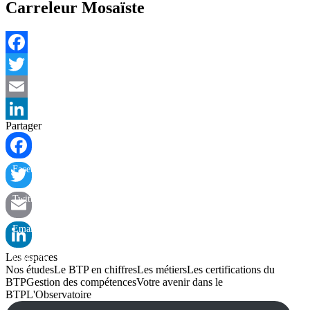
Carreleur Mosaïste
Facebook
Twitter
Email
Partager
LinkedIn
Facebook
Twitter
Email
Les espaces
LinkedIn
Nos études
Le BTP en chiffres
Les métiers
Les certifications du
BTP
Gestion des compétences
Votre avenir dans le
BTP
L'Observatoire