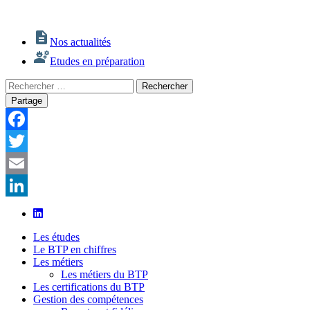
Nos actualités
Etudes en préparation
Rechercher
Rechercher
:
Partage
Facebook
Twitter
Email
LinkedIn
Les études
Le BTP en chiffres
Les métiers
Les métiers du BTP
Les certifications du BTP
Gestion des compétences