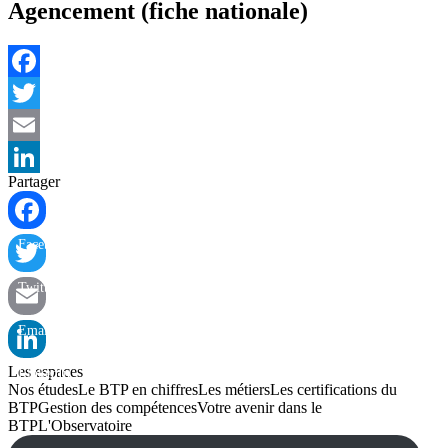
Agencement (fiche nationale)
Facebook
Twitter
Email
Partager
LinkedIn
Facebook
Twitter
Email
Les espaces
LinkedIn
Nos études
Le BTP en chiffres
Les métiers
Les certifications du
BTP
Gestion des compétences
Votre avenir dans le
BTP
L'Observatoire