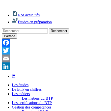
Nos actualités
Etudes en préparation
Rechercher
Rechercher
:
Partage
Facebook
Twitter
Email
LinkedIn
Les études
Le BTP en chiffres
Les métiers
Les métiers du BTP
Les certifications du BTP
Gestion des compétences