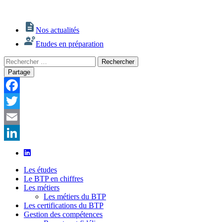
Nos actualités
Etudes en préparation
Rechercher
Rechercher
:
Partage
Facebook
Twitter
Email
LinkedIn
Les études
Le BTP en chiffres
Les métiers
Les métiers du BTP
Les certifications du BTP
Gestion des compétences