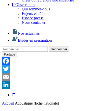
Créer ou reprendre une entreprise
L’Observatoire
Qui sommes-nous
Enjeux et défis
Espace presse
Nous contacter
Nos actualités
Etudes en préparation
Rechercher
Rechercher
:
Partage
Facebook
Twitter
Email
LinkedIn
Accueil
Acoustique (fiche nationale)