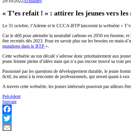
20/10/2022
Actualites
« T’es refait ! » : attirer les jeunes vers l
Le 31 octobre, l’Ademe et le CCCA-BTP lanceront la websérie « T’es Ref
Car le défi pour atteindre la neutralité carbone en 2050 est énorme,
être recrutés dès 2023. Pour en savoir plus sur les besoins en main-d’
mutations dans le BTP
».
Cette websérie au ton décalé s’adresse donc prioritairement aux jeune
jeune femme pleine d’idées mais qui n’a pas encore trouvé sa voie pr
Passionné par les questions de développement durable, le jeune homme
fictif, ira ainsi à la rencontre de professionnels, qui seront quant à eu
A travers cette websérie, les jeunes intéressés pourront par ailleurs ê
Navigation
Précédent
Suivant
de
l’article
Facebook
Twitter