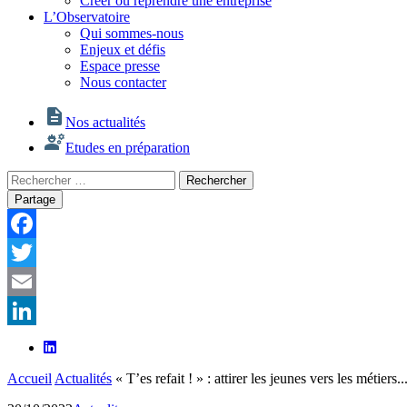
Créer ou reprendre une entreprise
L’Observatoire
Qui sommes-nous
Enjeux et défis
Espace presse
Nous contacter
Nos actualités
Etudes en préparation
Rechercher
Rechercher
:
Partage
Facebook
Twitter
Email
LinkedIn
Accueil
Actualités
« T’es refait ! » : attirer les jeunes vers les métiers..