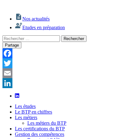
Nos actualités
Etudes en préparation
Rechercher
Rechercher
:
Partage
Facebook
Twitter
Email
LinkedIn
Les études
Le BTP en chiffres
Les métiers
Les métiers du BTP
Les certifications du BTP
Gestion des compétences