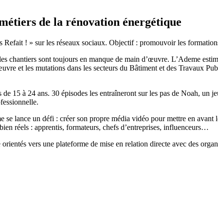
es métiers de la rénovation énergétique
ait ! » sur les réseaux sociaux. Objectif : promouvoir les formations e
 et les chantiers sont toujours en manque de main d’œuvre. L’Ademe est
œuvre et les mutations dans les secteurs du Bâtiment et des Travaux Pub
s de 15 à 24 ans. 30 épisodes les entraîneront sur les pas de Noah, un 
ofessionnelle.
 se lance un défi : créer son propre média vidéo pour mettre en avant 
x bien réels : apprentis, formateurs, chefs d’entreprises, influenceurs…
tre orientés vers une plateforme de mise en relation directe avec des org