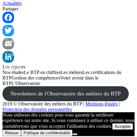
Actualités
Partager
Facebook
Twitter
Email
Les espaces
LinkedIn
Nos études
Le BTP en chiffres
Les métiers
Les certifications du
BTP
Gestion des compétences
Votre avenir dans le
BTP
L'Observatoire
Newsletters de l'Observatoire des métiers du BTP
2019 © Observatoire des métiers du BTP
|
Mentions légales
|
Protection des données personnelles
Nous utilisons des cookies pour vous garantir la meilleure
expérience sur notre site. Si vous continuez à utiliser ce dernier, nous
considérerons que vous acceptez l'utilisation des cookies.
Accepter
Refuser
Politique de confidentialité