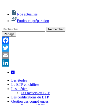
Nos actualités
Etudes en préparation
Rechercher
Rechercher
:
Partage
Facebook
Twitter
Email
LinkedIn
Les études
Le BTP en chiffres
Les métiers
Les métiers du BTP
Les certifications du BTP
Gestion des compétences