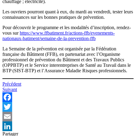
chauffage ; électricité).
Les ouvriers pourront quant à eux, du mardi au vendredi, tester leurs
connaissances sur les bonnes pratiques de prévention.
Pour découvrir le programme et les modalités d’inscription, rendez-
vous sur
https://www.ffbatiment.fr/actions-ffb/evenements-
nationaux-batiment/semaine-de-la-prevention-ffb
La Semaine de la prévention est organisée par la Fédération
française du Bâtiment (FFB), en partenariat avec l’Organisme
professionnel de prévention du Bâtiment et des Travaux Publics
(OPPBTP) et le Service interentreprises de Santé au Travail dans le
BTP (SIST-BTP) et l’Assurance Maladie Risques professionnels.
Navigation
Précédent
Suivant
de
l’article
Facebook
Twitter
Email
Partager
LinkedIn